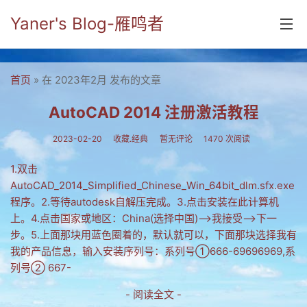
Yaner's Blog-雁鸣者
首页
首页
» 在 2023年2月 发布的文章
分类
AutoCAD 2014 注册激活教程
yaner online
2023-02-20
收藏.经典
暂无评论
1470 次阅读
毕业留言册
1.双击
AutoCAD_2014_Simplified_Chinese_Win_64bit_dlm.sfx.exe
流年
程序。2.等待autodesk自解压完成。3.点击安装在此计算机
五笔难啊
上。4.点击国家或地区：China(选择中国)-->我接受-->下一
步。5.上面那块用蓝色圈着的，默认就可以，下面那块选择我有
流行.时代.天下
我的产品信息，输入安装序列号：系列号①666-69696969,系
列号② 667-
网络新事物
- 阅读全文 -
收藏.经典