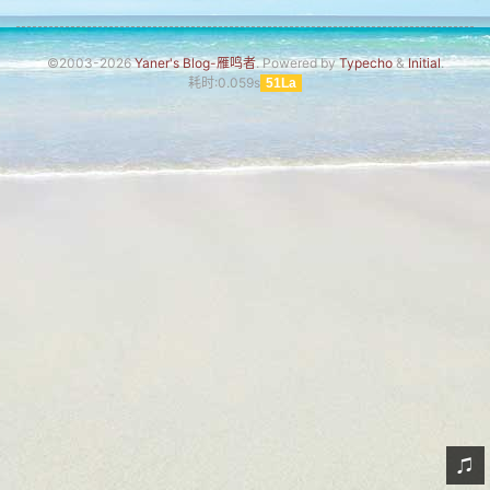
网友情怀
©2003-2026
Yaner's Blog-雁鸣者
. Powered by
Typecho
&
Initial
.
链接
耗时:0.059s
51La
Nav
归档
留言