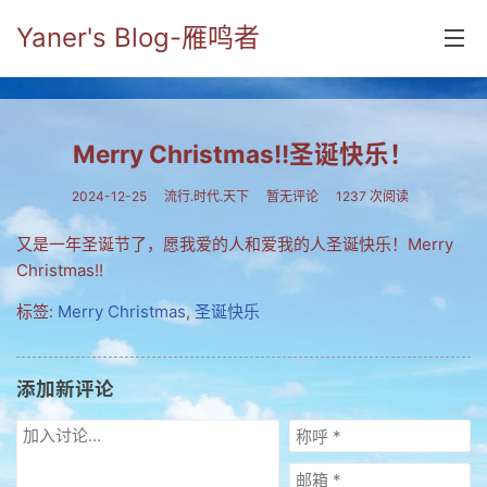
Yaner's Blog-雁鸣者
首页
Merry Christmas!!圣诞快乐！
分类
2024-12-25
流行.时代.天下
暂无评论
1237 次阅读
yaner online
又是一年圣诞节了，愿我爱的人和爱我的人圣诞快乐！Merry
毕业留言册
Christmas!!
流年
标签:
Merry Christmas
,
圣诞快乐
五笔难啊
流行.时代.天下
添加新评论
网络新事物
收藏.经典