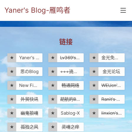
Yaner's Blog-雁鸣者
首页
链接
分类
yaner online
Yaner's blog
Lv369's忆楼阁
金光免费空间站
★
★
★
毕业留言册
思のBlog
+++流星划过+++
金光论坛
★
★
★
流年
New Field's Blog
畅通网络
WEUcn's Blog
★
★
★
五笔难啊
外贸快讯
胡航的Blog
Ranit's weBlog
★
★
★
流行.时代.天下
幽鬼狼魂
Sablog-X
linxicn's blog
★
★
★
网络新事物
孤独之风
灵魂之痒
★
★
收藏.经典