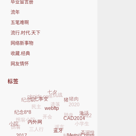
毕业留言册
流年
五笔难啊
流行.时代.天下
网络新事物
收藏.经典
网友情怀
标签
抗战
七夕
phpidc.com
遗落
猪肉
纪念日
2020
民主
七七事变
猪
肺炎
开会
2022
拐翁小院
webftp
激活
纪念8*8
小学生
谣言
三人行
CAD2014
拐翁
小院
解决方案
内外网
圣诞快乐
无症状
license