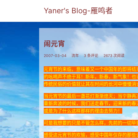
Yaner's Blog-雁鸣者
闹元宵
2007-03-04
流年
3 条评论
2673 次阅读
元宵节的来临，意味着又一个中国年的即将结
的吆喝声不绝于耳！新年，新春，新气象！也
传统民俗的价值就让其在时间的长河中慢慢消
当元宵节的最后一盏花灯渐渐熄灭；当宁静再
重新奔波的时候，我们送走春节，迎来新的春
或是为了什么这样那样的理由去努力！
可是我想要的只是不管怎么样，先前的一切毕
感受这元宵节的欢愉，感受中国年仅存的那些