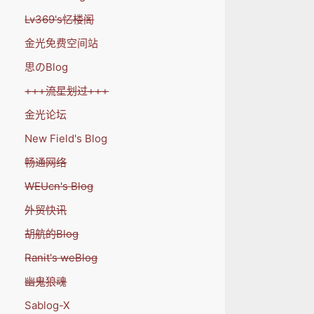
Lv369's忆楼阁
金光免费空间站
思のBlog
+++流星划过+++
金光论坛
New Field's Blog
畅通网络
WEUcn's Blog
外贸快讯
胡航的Blog
Ranit's weBlog
幽鬼狼魂
Sablog-X