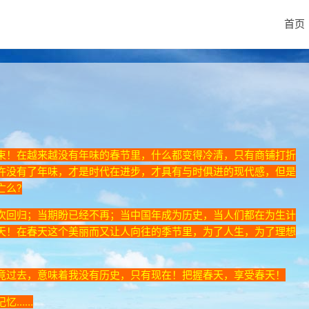
首页
束！在越来越没有年味的春节里，什么都变得冷清，只有商铺打折
许没有了年味，才是时代在进步，才具有与时俱进的现代感，但是
亡么?
次回归；当期盼已经不再；当中国年成为历史，当人们都在为生计
天！在春天这个美丽而又让人向往的季节里，为了人生，为了理想
竟过去，意味着我没有历史，只有现在！把握春天，享受春天！
记忆……