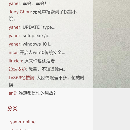
yaner
: 幸会、幸会！！
Joey Chou
: 无意中搜索到了拐翁小
院，...
yaner
: UPDATE `type...
yaner
: setup.exe /p...
yaner
: windows 10 l...
nice
: 开启人win10传统安全...
linxicn
: 原来你也还活着
边坡支护
: 我晕，不知道缘由。
Lv369忆楼阁
: 大家情况差不多，忙的时
候...
an9
: 难道都是忙的原故?
分类
yaner online