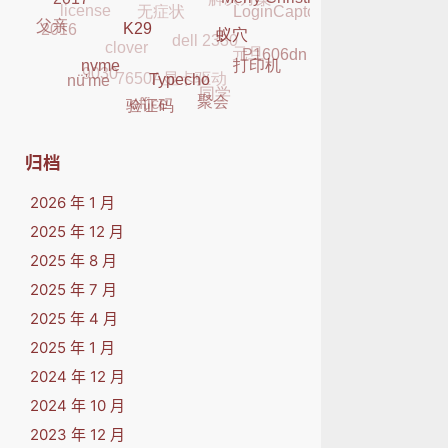
LoginCaptcha
蓝牙
Merry Christmas
dell 2330
2017
2016
clover
父亲
元旦
P1606dn
蚁穴
K29
7650A显卡驱动
9030
打印机
同学
nvme
nü'me
Typecho
office
聚会
验证码
归档
2026 年 1 月
2025 年 12 月
2025 年 8 月
2025 年 7 月
2025 年 4 月
2025 年 1 月
2024 年 12 月
2024 年 10 月
2023 年 12 月