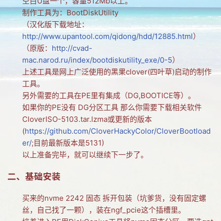
空白U盘一个，容量512Mb以上。
制作工具为：BootDiskUtility
网友情怀
（汉化版下载地址：
链接
http://www.upantool.com/qidong/hdd/12885.html
）
（原版：
http://cvad-
Nav
mac.narod.ru/index/bootdiskutility_exe/0-5
）
上述工具是网上广泛使用的黑果clover(四叶草)启动的制作
归档
工具。
留言
另外需要的工具在PE里有集成（DG,BOOTICE等）。
如果你的PE没有 DG分区工具 那么你需要下载相关软件
CloverISO-5103.tar.lzma或更新的版本
(
https://github.com/CloverHackyColor/CloverBootload
er/
;目前最新版本是5131)
以上准备完毕，就可以继续下一步了。
二、基础安装
买来的nvme 2242 固态 拆开包装（坑爹货，没有固定螺
丝，自己找了一颗），装在ngf_pcie这个插槽里。