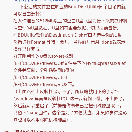
r
，下载后的文件放在解压的BootDiskUtility同个目录内就
可以自由选择）
插入你准备的512Mb以上的空白U盘（因为接下来的操作将
清空你的U盘数据，U盘如有重要数据，切记提前备份）
在BDUtility软件的Destination Disk窗口内选中你的U盘，
然后选择Format,等待一会儿，当界面显示All done就表示
操作已经完成。
打开刚制作的U盘(Clover)找到
/EFI/CLOVER/drivers/Off文件夹下的NvmExpressDxe.efi
文件并复制，分别粘贴到U盘的
/EFI/CLOVER/drivers/UEFI
/EFI/CLOVER/drivers/BIOS下。
（上面路径上反斜杠显示不了，所以嘛就用正的了哈^-
^,windows里面是反斜杠哈）这一步就偷下懒，不上图了。
然后就可以重启了（前提是你事先已经把机械硬盘取下，
只留下Nvme固件，这个是为了方便认盘，如果你觉得没影
响也可以不用移除机械硬盘）。