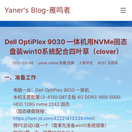
Yaner's Blog-雁鸣者
首页
Dell OptiPlex 9030 一体机用NVMe固态
分类
盘装win10系统配合四叶草（clover）
yaner online
2021-03-06
yaner online
,
收藏.经典
3 条评论
4057 次阅读
毕业留言册
一、准备工作
流年
电脑一台：Dell OptiPlex 9030 一体机
五笔难啊
本机主要配置:i3-4150 Q87主板 4G DDR3 1600 500G
HDD 128G nvme 2242 固态
流行.时代.天下
（固态硬盘链接：
网络新事物
https://item.jd.com/42221413339.html
）
微PE启动U盘一个（需事先准备win10系统镜像）
收藏.经典