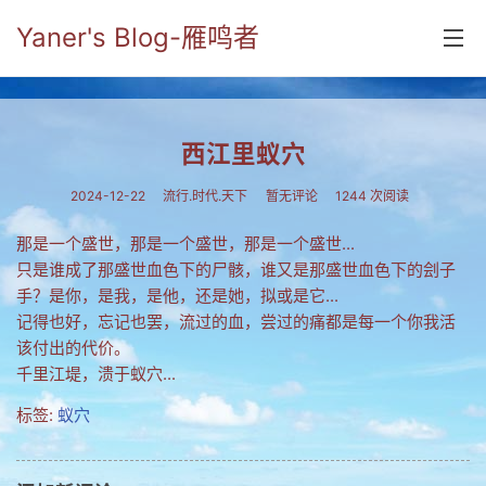
Yaner's Blog-雁鸣者
首页
西江里蚁穴
分类
2024-12-22
流行.时代.天下
暂无评论
1244 次阅读
yaner online
那是一个盛世，那是一个盛世，那是一个盛世...
毕业留言册
只是谁成了那盛世血色下的尸骸，谁又是那盛世血色下的刽子
手？是你，是我，是他，还是她，拟或是它...
流年
记得也好，忘记也罢，流过的血，尝过的痛都是每一个你我活
五笔难啊
该付出的代价。
千里江堤，溃于蚁穴...
流行.时代.天下
标签:
蚁穴
网络新事物
收藏.经典