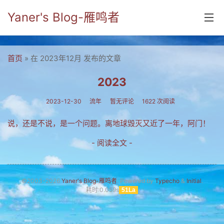
Yaner's Blog-雁鸣者
首页
首页
» 在 2023年12月 发布的文章
分类
2023
yaner online
2023-12-30
流年
暂无评论
1622 次阅读
毕业留言册
说，还是不说，是一个问题。离地球毁灭又近了一年，阿门！
流年
- 阅读全文 -
五笔难啊
流行.时代.天下
©2003-2026
Yaner's Blog-雁鸣者
. Powered by
Typecho
&
Initial
.
耗时:0.059s
51La
网络新事物
收藏.经典