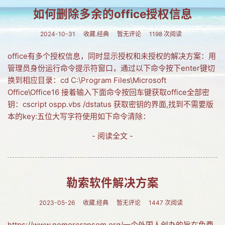
如何删除多余的office授权信息
网友情怀
链接
2024-10-31
收藏.经典
暂无评论
1198 次阅读
Nav
office有多个授权信息，同时显示授权和未授权的解决方案：用
管理员身份运行命令提示符窗口，通过以下命令按下enter键切
归档
换到相应目录：cd C:\Program Files\Microsoft
Office\Office16 接着输入下面命令按回车键获取office全部密
留言
钥：cscript ospp.vbs /dstatus 获取密钥的界面,找到不需要版
本的key:五位大写字符使用如下命令清除：
- 阅读全文 -
勒索软件解决方案
2023-05-26
收藏.经典
暂无评论
1447 次阅读
https://www.nomoreransom.org/一个外国人创办的旨在免费