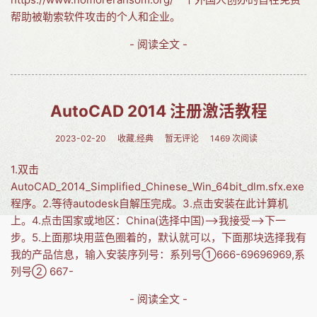
帮助被勒索软件攻击的个人和企业。
- 阅读全文 -
AutoCAD 2014 注册激活教程
2023-02-20
收藏.经典
暂无评论
1469 次阅读
1.双击
AutoCAD_2014_Simplified_Chinese_Win_64bit_dlm.sfx.exe
程序。2.等待autodesk自解压完成。3.点击安装在此计算机
上。4.点击国家或地区：China(选择中国)-->我接受-->下一
步。5.上面那块用蓝色圈着的，默认就可以，下面那块选择我有
我的产品信息，输入安装序列号：系列号①666-69696969,系
列号② 667-
- 阅读全文 -