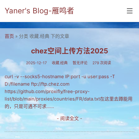
Yaner's Blog-雁鸣者
首页
首页
» 分类 收藏.经典 下的文章
分类
chez空间上传方法2025
yaner online
2025-12-17
收藏.经典
暂无评论
279 次阅读
毕业留言册
curl -v --socks5-hostname IP:port -u user:pass -T
D:/filename ftp://ftp.chez.com
流年
https://github.com/proxifly/free-proxy-
五笔难啊
list/blob/main/proxies/countries/FR/data.txt在这里去蹲能用
的，只是可遇不可求……
流行.时代.天下
- 阅读全文 -
网络新事物
收藏.经典